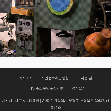
회사소개
개인정보취급방침
오시는 길
이메일주소무단수집거부
견적요청
지키다
| 대표자 : 하용환 | ADD.인천광역시 부평구 부평북로 308(갈산
동) 2층