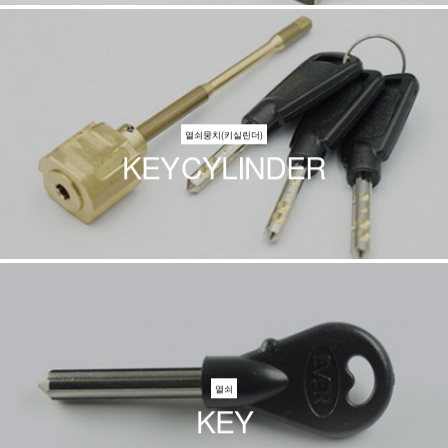
열쇠뭉치(키실린더)
KEY CYLINDER
열쇠
KEY